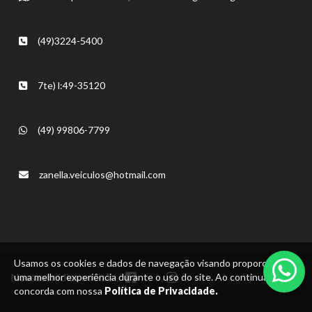
(49)3224-5400
7te) l:49-35120
(49) 99806-7799
zanella.veiculos@hotmail.com
Usamos os cookies e dados de navegação visando proporcionar
Nossas mídias sociais:
uma melhor experiência durante o uso do site. Ao continuar, você
concorda com nossa
Política de Privacidade.