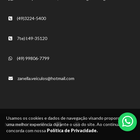
(49)3224-5400
7te) l:49-35120
(49) 99806-7799
zanella.veiculos@hotmail.com
Usamos os cookies e dados de navegação visando proporcionar
Nossas mídias sociais:
uma melhor experiência durante o uso do site. Ao continuar, você
concorda com nossa
Política de Privacidade.