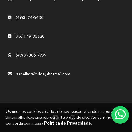
(49)3224-5400
7te) l:49-35120
(49) 99806-7799
zanella.veiculos@hotmail.com
Usamos os cookies e dados de navegação visando proporcionar
Nossas mídias sociais:
uma melhor experiência durante o uso do site. Ao continuar, você
concorda com nossa
Política de Privacidade.