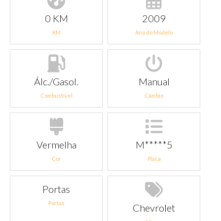
0 KM
2009
KM
Ano do Modelo
Álc./Gasol.
Manual
Combustível
Câmbio
Vermelha
M*****5
Cor
Placa
Portas
Portas
Chevrolet