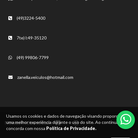
(49)3224-5400
7te) l:49-35120
(49) 99806-7799
zanella.veiculos@hotmail.com
Usamos os cookies e dados de navegação visando proporcionar
Nossas mídias sociais:
uma melhor experiência durante o uso do site. Ao continuar, você
concorda com nossa
Política de Privacidade.