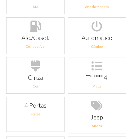
KM
Ano do Modelo
Álc./Gasol.
Automático
Combustível
Câmbio
Cinza
T*****4
Cor
Placa
4 Portas
Portas
Jeep
Marca