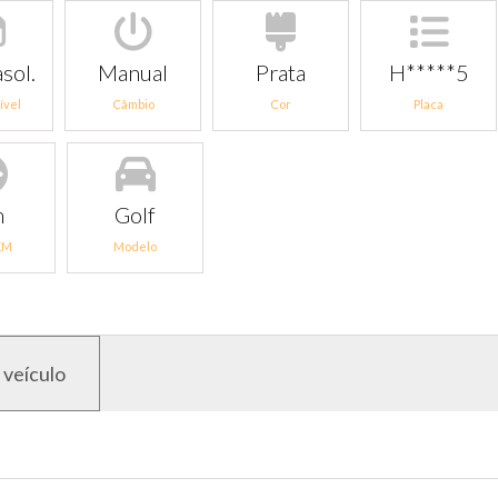
sol.
Manual
Prata
H*****5
ível
Câmbio
Cor
Placa
m
Golf
KM
Modelo
 veículo