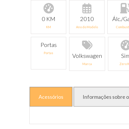
0 KM
2010
Álc./Ga
KM
Ano do Modelo
Combust
Portas
Portas
Volkswagen
Si
Marca
Zero 
Acessórios
Informações sobre o