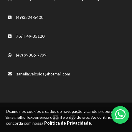
(49)3224-5400
7te) l:49-35120
(49) 99806-7799
zanella.veiculos@hotmail.com
Usamos os cookies e dados de navegação visando proporcionar
Nossas mídias sociais:
uma melhor experiência durante o uso do site. Ao continuar, você
concorda com nossa
Política de Privacidade.