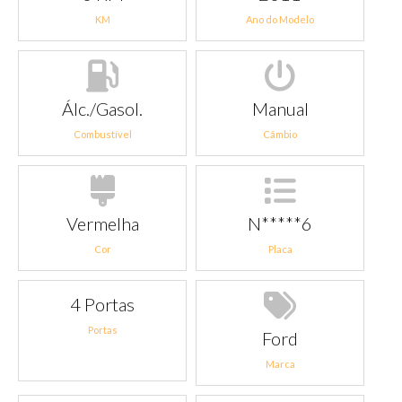
KM
Ano do Modelo
Álc./Gasol.
Manual
Combustível
Câmbio
Vermelha
N*****6
Cor
Placa
4 Portas
Portas
Ford
Marca